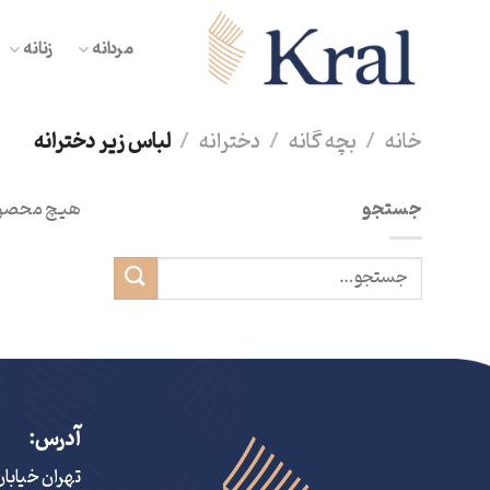
Ski
t
مردانه
زنانه
conten
خانه
/
بچه گانه
/
دخترانه
/
لباس زیر دخترانه
جستجو
هیچ محصول
آدرس:
تهران خیابا