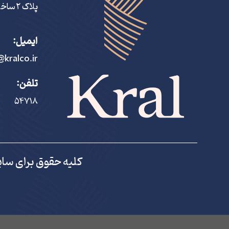
پلاک ٢ ساختمان کرال
ایمیل:
@kralco.ir
تلفن:
۵۴٧١٨
کلیه حقوق برای سای