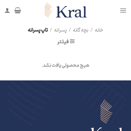
Ski
t
conten
خانه
/
بچه گانه
/
پسرانه
/
تاپ پسرانه
فیلتر
هیچ محصولی یافت نشد.