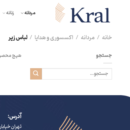
Ski
t
مردانه
زنانه
conten
خانه
/
مردانه
/
اکسسوری و هدایا
/
لباس زیر
جستجو
هیچ محصول
آدرس:
تهران خیابا