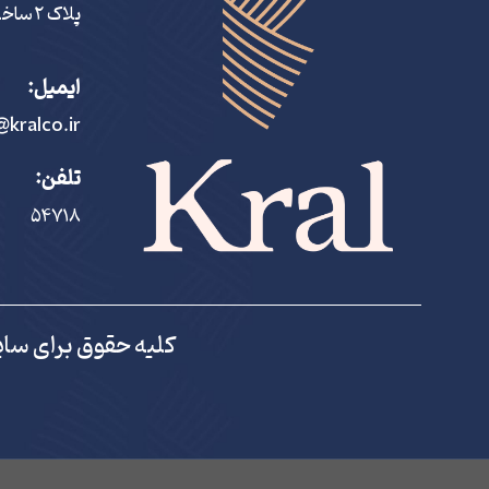
پلاک ٢ ساختمان کرال
ایمیل:
@kralco.ir
تلفن:
۵۴٧١٨
کلیه حقوق برای سای